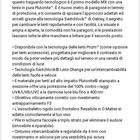
questo traguardo tecnologico è il primo modello MX con una
lente in pura Plutonite™. È il nuovo metro di paragone in termini
di protezione, e ti consente di sposare l'approccio adattati ed
eccelli grazie alla tecnologia Switchlock™ di Oakley, il segreto
per cambiare le lenti rapidamente e con facilità. La visuale è
ampia e aperta, la comodità non ha paragoni, e le prestazioni
lasciano tutte le altre maschere a lottare per il secondo posto.
• Disponibile con la tecnologia delle lenti Prizm™ (come opzione
per lenti accessorie), progettata per migliorare il contrasto in
modo da poter vedere più dettagli sul terreno in una varietà di
condizioni di luce.
• Tecnologia Switchlock® Lens Change per un'intercambiabilità
delle lenti facile e veloce
• Il materiale per lenti ad alto impatto Plutonite® stampato a
iniezione offre una protezione del 100% contro i raggi
UVA/UVB/UVC e la dannosa luce blu fino a 400 nm
• Obiettivo otticamente corretto con rivestimento
antiappannamento F3
• L'esoscheletro rigido con frontalino flessibile in O Matter si
adatta comodamente al tuo viso
• Pile in schiuma facciale a triplo strato per eliminare il sudore
(rimovibile e riparabile)
• Cinturino intercambiabile e regolabile da 4 mm con
rivestimento in silicone per una vestibilità più sicura