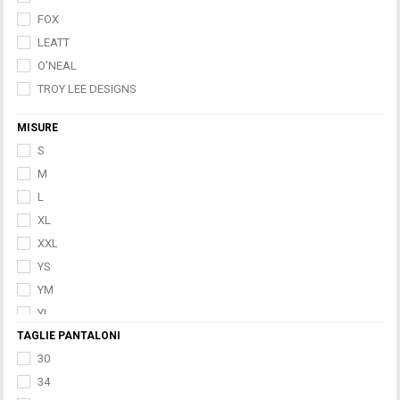
FOX
LEATT
O'NEAL
TROY LEE DESIGNS
MISURE
S
M
L
XL
XXL
YS
YM
YL
TAGLIE PANTALONI
YXL
30
34