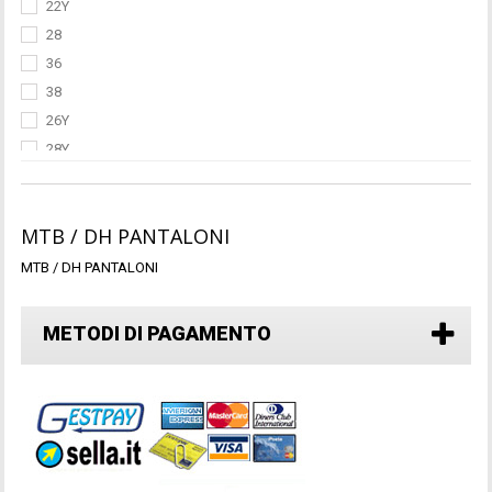
22Y
28
36
38
26Y
28Y
24Y
32
MTB / DH PANTALONI
IT 46
IT 48
MTB / DH PANTALONI
IT 50
IT 52
METODI DI PAGAMENTO