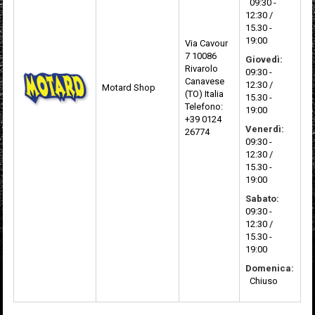
09:30 -
12:30 /
15.30 -
19:00
Via Cavour
7
10086
Giovedì:
Rivarolo
09:30 -
Canavese
12:30 /
Motard Shop
(TO) Italia
15.30 -
Telefono:
19:00
+39 0124
Venerdì:
26774
09:30 -
12:30 /
15.30 -
19:00
Sabato:
09:30 -
12:30 /
15.30 -
19:00
Domenica:
Chiuso