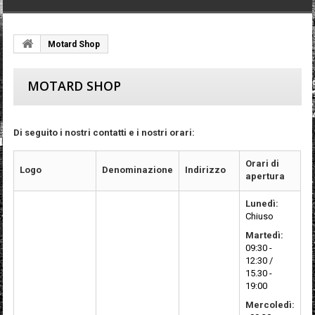
Motard Shop
MOTARD SHOP
Di seguito i nostri contatti e i nostri orari:
Orari di
Logo
Denominazione
Indirizzo
apertura
Lunedì:
Chiuso
Martedì:
09:30 -
12:30 /
15.30 -
19:00
Mercoledì: