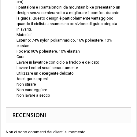
cm)
I pantaloni e i pantaloncini da mountain bike presentano un
design senza cerniera volto a migliorare il comfort durante
la guida. Questo design è particolarmente vantaggioso
quando il ciclista assume una posizione di guida piegata
in avanti.
Materiali
Esterno: 74% nylon poliammidico, 16% poliestere, 10%
elastan
Fodera: 90% poliestere, 10% elastan
Cura
Lavare in lavatrice con ciclo a freddo e delicato
Lavare i colori scuri separatamente
Utilizzare un detergente delicato
Asciugare appesi
Non stirare
Non candeggiare
Non lavare a secco
RECENSIONI
Non ci sono commenti dei clienti al momento.