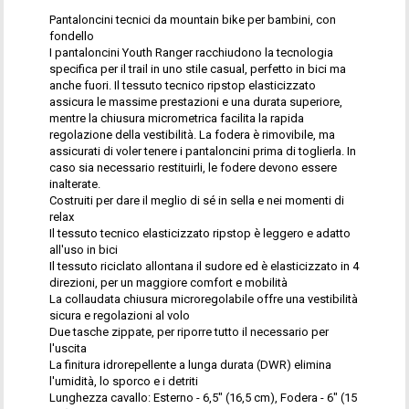
Pantaloncini tecnici da mountain bike per bambini, con
fondello
I pantaloncini Youth Ranger racchiudono la tecnologia
specifica per il trail in uno stile casual, perfetto in bici ma
anche fuori. Il tessuto tecnico ripstop elasticizzato
assicura le massime prestazioni e una durata superiore,
mentre la chiusura micrometrica facilita la rapida
regolazione della vestibilità. La fodera è rimovibile, ma
assicurati di voler tenere i pantaloncini prima di toglierla. In
caso sia necessario restituirli, le fodere devono essere
inalterate.
Costruiti per dare il meglio di sé in sella e nei momenti di
relax
Il tessuto tecnico elasticizzato ripstop è leggero e adatto
all'uso in bici
Il tessuto riciclato allontana il sudore ed è elasticizzato in 4
direzioni, per un maggiore comfort e mobilità
La collaudata chiusura microregolabile offre una vestibilità
sicura e regolazioni al volo
Due tasche zippate, per riporre tutto il necessario per
l'uscita
La finitura idrorepellente a lunga durata (DWR) elimina
l'umidità, lo sporco e i detriti
Lunghezza cavallo: Esterno - 6,5" (16,5 cm), Fodera - 6" (15