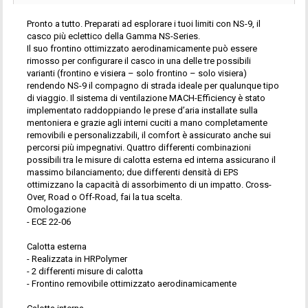
Pronto a tutto. Preparati ad esplorare i tuoi limiti con NS-9, il
casco più eclettico della Gamma NS-Series.
Il suo frontino ottimizzato aerodinamicamente può essere
rimosso per configurare il casco in una delle tre possibili
varianti (frontino e visiera – solo frontino – solo visiera)
rendendo NS-9 il compagno di strada ideale per qualunque tipo
di viaggio. Il sistema di ventilazione MACH-Efficiency è stato
implementato raddoppiando le prese d’aria installate sulla
mentoniera e grazie agli interni cuciti a mano completamente
removibili e personalizzabili, il comfort è assicurato anche sui
percorsi più impegnativi. Quattro differenti combinazioni
possibili tra le misure di calotta esterna ed interna assicurano il
massimo bilanciamento; due differenti densità di EPS
ottimizzano la capacità di assorbimento di un impatto. Cross-
Over, Road o Off-Road, fai la tua scelta.
Omologazione
- ECE 22-06
Calotta esterna
- Realizzata in HRPolymer
- 2 differenti misure di calotta
- Frontino removibile ottimizzato aerodinamicamente