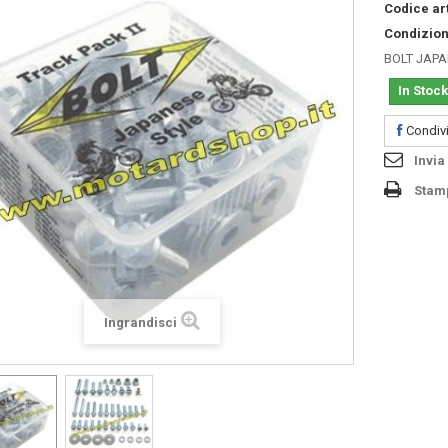
Codice art
Condizion
BOLT JAPA
In Stock
Condivi
Invia
Stam
Ingrandisci