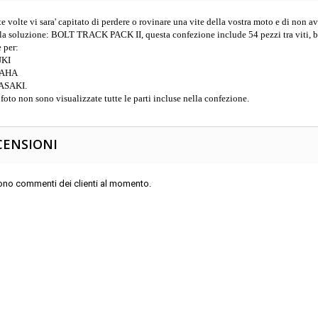
e volte vi sara' capitato di perdere o rovinare una vite della vostra moto e di non av
la soluzione: BOLT TRACK PACK II, questa confezione include 54 pezzi tra viti, bul
e per:
KI
AHA
SAKI.
 foto non sono visualizzate tutte le parti incluse nella confezione.
CENSIONI
ono commenti dei clienti al momento.